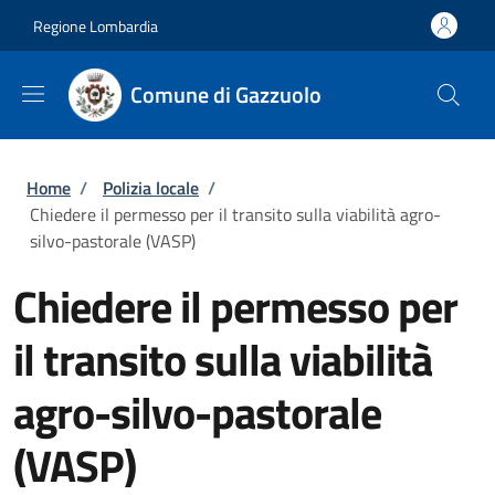
Salta al contenuto principale
Skip to footer content
Regione Lombardia
Comune di Gazzuolo
Briciole di pane
Home
/
Polizia locale
/
Chiedere il permesso per il transito sulla viabilità agro-
silvo-pastorale (VASP)
Chiedere il permesso per
il transito sulla viabilità
agro-silvo-pastorale
(VASP)