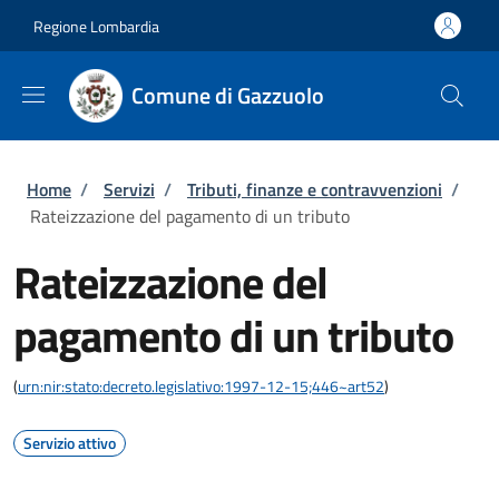
Salta al contenuto principale
Skip to footer content
Regione Lombardia
Comune di Gazzuolo
Briciole di pane
Home
/
Servizi
/
Tributi, finanze e contravvenzioni
/
Rateizzazione del pagamento di un tributo
Rateizzazione del
pagamento di un tributo
(
urn:nir:stato:decreto.legislativo:1997-12-15;446~art52
)
Servizio attivo