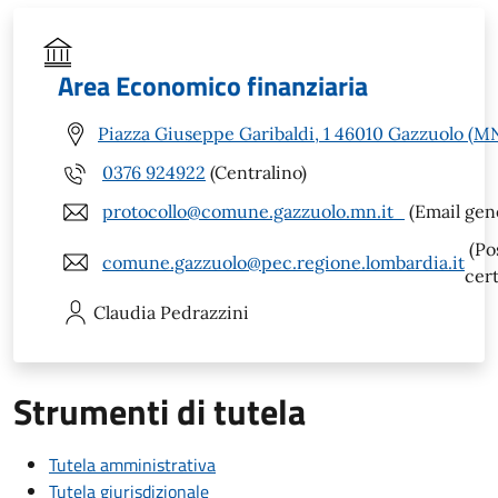
Area Economico finanziaria
Piazza Giuseppe Garibaldi, 1 46010 Gazzuolo (M
0376 924922
(Centralino)
protocollo@comune.gazzuolo.mn.it
(Email gen
(Po
comune.gazzuolo@pec.regione.lombardia.it
cert
Claudia
Pedrazzini
Strumenti di tutela
Tutela amministrativa
Tutela giurisdizionale