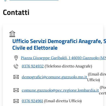
Contatti
Ufficio Servizi Demografici Anagrafe, 
Civile ed Elettorale
Piazza Giuseppe Garibaldi, 1 46010 Gazzuolo (M
0376 924932
(Telefono diretto Anagrafe)
(Email dir
demografici@comune.gazzuolo.mn.it
Ufficio)
(Po
comune.gazzuolo@pec.regione.lombardia.it
cert
0376 924961
(Email diretta Ufficio)