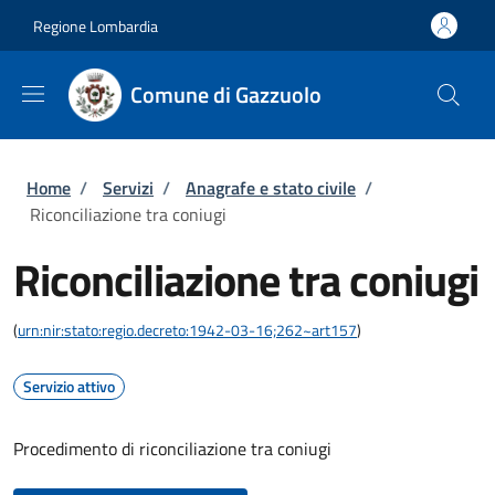
Salta al contenuto principale
Skip to footer content
Regione Lombardia
Comune di Gazzuolo
Briciole di pane
Home
/
Servizi
/
Anagrafe e stato civile
/
Riconciliazione tra coniugi
Riconciliazione tra coniugi
(
urn:nir:stato:regio.decreto:1942-03-16;262~art157
)
Servizio attivo
Procedimento di riconciliazione tra coniugi