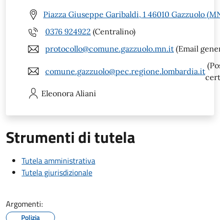
Piazza Giuseppe Garibaldi, 1 46010 Gazzuolo (M
0376 924922
(Centralino)
protocollo@comune.gazzuolo.mn.it
(Email gener
(Po
comune.gazzuolo@pec.regione.lombardia.it
cert
Eleonora
Aliani
Strumenti di tutela
Tutela amministrativa
Tutela giurisdizionale
Argomenti:
Polizia