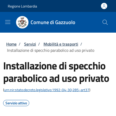
Salta al contenuto principale
Skip to footer content
Regione Lombardia
Comune di Gazzuolo
Briciole di pane
Home
/
Servizi
/
Mobilità e trasporti
/
Installazione di specchio parabolico ad uso privato
Installazione di specchio
parabolico ad uso privato
(
urn:nir:stato:decreto.legislativo:1992-04-30;285~art37
)
Servizio attivo