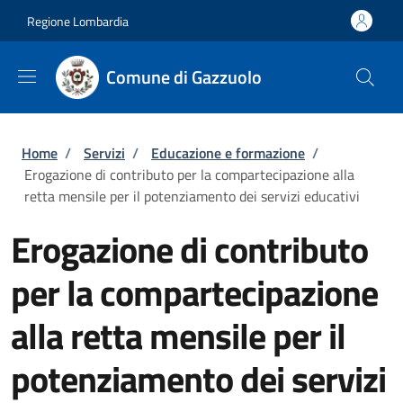
Salta al contenuto principale
Skip to footer content
Regione Lombardia
Comune di Gazzuolo
Briciole di pane
Home
/
Servizi
/
Educazione e formazione
/
Erogazione di contributo per la compartecipazione alla
retta mensile per il potenziamento dei servizi educativi
Erogazione di contributo
per la compartecipazione
alla retta mensile per il
potenziamento dei servizi