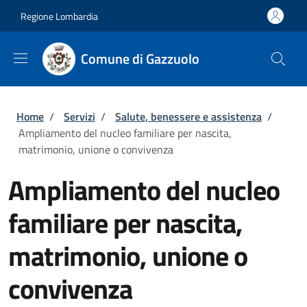
Salta al contenuto principale
Skip to footer content
Regione Lombardia
Comune di Gazzuolo
Briciole di pane
Home
/
Servizi
/
Salute, benessere e assistenza
/
Ampliamento del nucleo familiare per nascita,
matrimonio, unione o convivenza
Ampliamento del nucleo
familiare per nascita,
matrimonio, unione o
convivenza