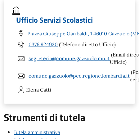
Ufficio Servizi Scolastici
Piazza Giuseppe Garibaldi, 1 46010 Gazzuolo (M
0376 924920
(Telefono diretto Ufficio)
(Email diret
segreteria@comune.gazzuolo.mn.it
Ufficio)
(Po
comune.gazzuolo@pec.regione.lombardia.it
cert
Elena
Catti
Strumenti di tutela
Tutela amministrativa