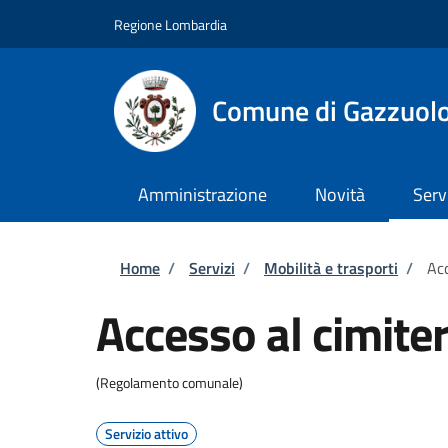
Salta al contenuto principale
Skip to footer content
Regione Lombardia
Comune di Gazzuol
Amministrazione
Novità
Serv
Briciole di pane
Home
/
Servizi
/
Mobilità e trasporti
/
Acc
Accesso al cimite
(Regolamento comunale)
Servizio attivo