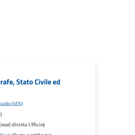
afe, Stato Civile ed
zuolo (MN)
)
mail diretta Ufficio)
ia.it
(Posta certificata)