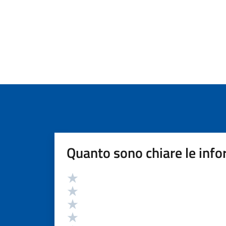
Quanto sono chiare le info
Valutazione
Valuta 5 stelle su 5
Valuta 4 stelle su 5
Valuta 3 stelle su 5
Valuta 2 stelle su 5