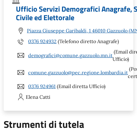
Ufficio Servizi Demografici Anagrafe, 
Civile ed Elettorale
Piazza Giuseppe Garibaldi, 1 46010 Gazzuolo (M
0376 924932
(Telefono diretto Anagrafe)
(Email dir
demografici@comune.gazzuolo.mn.it
Ufficio)
(Po
comune.gazzuolo@pec.regione.lombardia.it
cert
0376 924961
(Email diretta Ufficio)
Elena
Catti
Strumenti di tutela