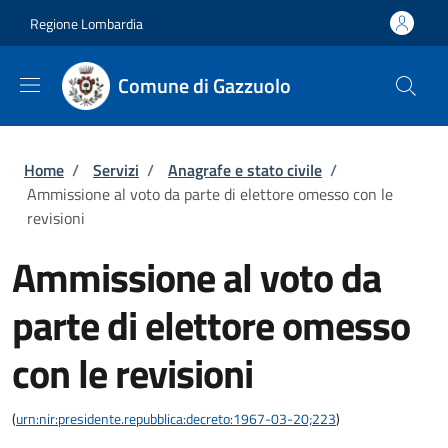
Salta al contenuto principale
Skip to footer content
Regione Lombardia
Comune di Gazzuolo
Briciole di pane
Home
/
Servizi
/
Anagrafe e stato civile
/
Ammissione al voto da parte di elettore omesso con le
revisioni
Ammissione al voto da
parte di elettore omesso
con le revisioni
(
urn:nir:presidente.repubblica:decreto:1967-03-20;223
)