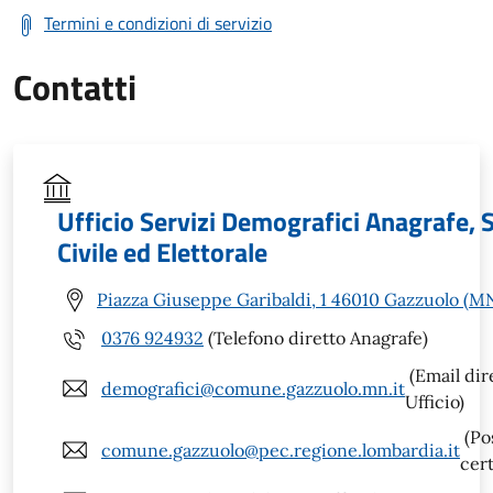
Termini e condizioni di servizio
Contatti
Ufficio Servizi Demografici Anagrafe, 
Civile ed Elettorale
Piazza Giuseppe Garibaldi, 1 46010 Gazzuolo (M
0376 924932
(Telefono diretto Anagrafe)
(Email dir
demografici@comune.gazzuolo.mn.it
Ufficio)
(Po
comune.gazzuolo@pec.regione.lombardia.it
cert