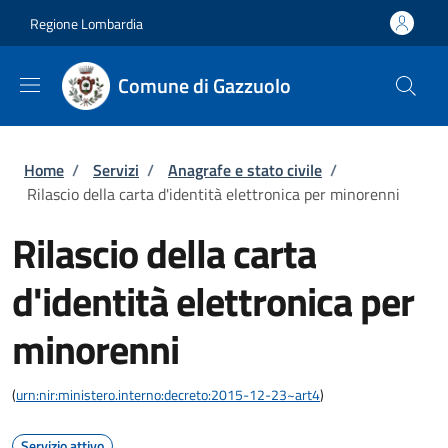
Salta al contenuto principale
Skip to footer content
Regione Lombardia
Comune di Gazzuolo
Briciole di pane
Home
/
Servizi
/
Anagrafe e stato civile
/
Rilascio della carta d'identità elettronica per minorenni
Rilascio della carta
d'identità elettronica per
minorenni
(
urn:nir:ministero.interno:decreto:2015-12-23~art4
)
Servizio attivo