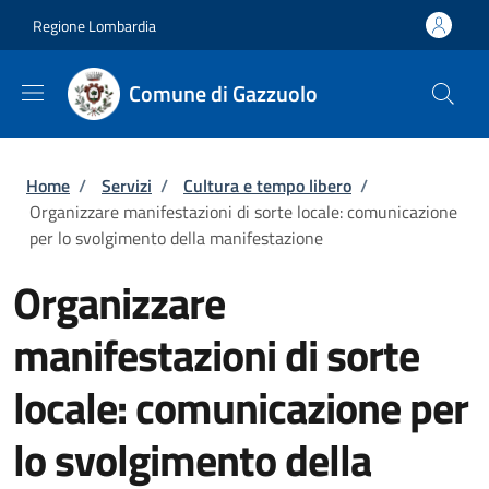
Salta al contenuto principale
Skip to footer content
Regione Lombardia
Comune di Gazzuolo
Briciole di pane
Home
/
Servizi
/
Cultura e tempo libero
/
Organizzare manifestazioni di sorte locale: comunicazione
per lo svolgimento della manifestazione
Organizzare
manifestazioni di sorte
locale: comunicazione per
lo svolgimento della