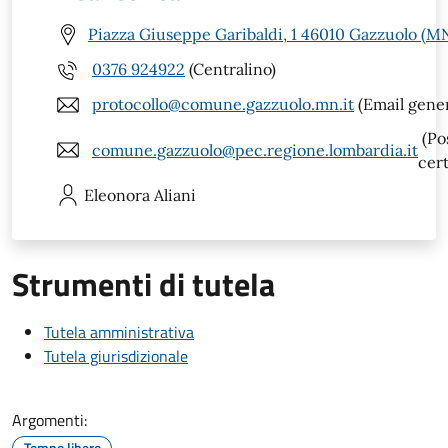
Piazza Giuseppe Garibaldi, 1 46010 Gazzuolo (M
0376 924922
(Centralino)
protocollo@comune.gazzuolo.mn.it
(Email gener
(Po
comune.gazzuolo@pec.regione.lombardia.it
cert
Eleonora
Aliani
Strumenti di tutela
Tutela amministrativa
Tutela giurisdizionale
Argomenti:
Tempo libero