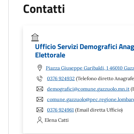
Contatti
Ufficio Servizi Demografici Anagr
Elettorale
Piazza Giuseppe Garibaldi, 1 46010 Gaz
0376 924932
(Telefono diretto Anagrafe
demografici@comune.gazzuolo.mn.it
(E
comune.gazzuolo@pec.regione.lombard
0376 924961
(Email diretta Ufficio)
Elena
Catti