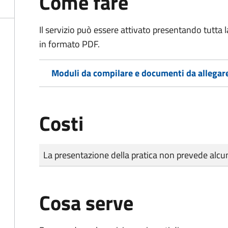
Come fare
Il servizio può essere attivato presentando tutta
in formato PDF.
Moduli da compilare e documenti da allegar
Costi
Tipo di pagamento
Importo
La presentazione della pratica non prevede al
Cosa serve