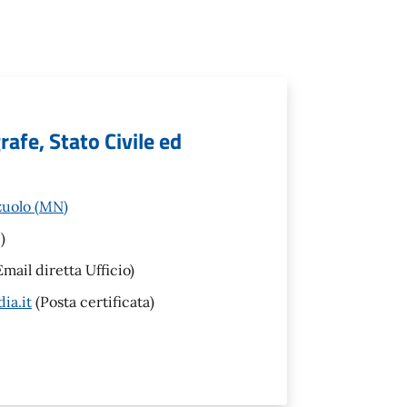
afe, Stato Civile ed
zuolo (MN)
)
mail diretta Ufficio)
ia.it
(Posta certificata)