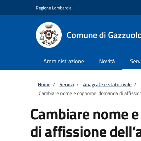
Salta al contenuto principale
Skip to footer content
Regione Lombardia
Comune di Gazzuol
Amministrazione
Novità
Serv
Briciole di pane
Home
/
Servizi
/
Anagrafe e stato civile
/
Cambiare nome e cognome: domanda di affission
Cambiare nome e
di affissione dell’