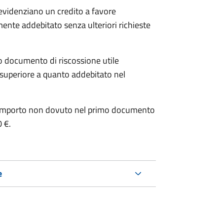
 evidenziano un credito a favore
mente addebitato senza ulteriori richieste
o documento di riscossione utile
è superiore a quanto addebitato nel
e l’importo non dovuto nel primo documento
0 €.
e