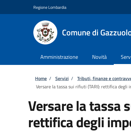
Salta al contenuto principale
Skip to footer content
Regione Lombardia
Comune di Gazzuol
Amministrazione
Novità
Serv
Briciole di pane
Home
/
Servizi
/
Tributi, finanze e contravv
Versare la tassa sui rifiuti (TARI): rettifica degli 
Versare la tassa su
rettifica degli imp