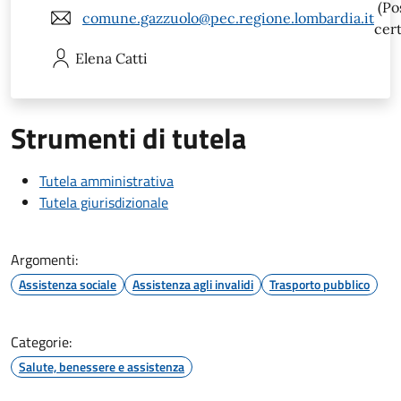
(Po
comune.gazzuolo@pec.regione.lombardia.it
cert
Elena
Catti
Strumenti di tutela
Tutela amministrativa
Tutela giurisdizionale
Argomenti:
Assistenza sociale
Assistenza agli invalidi
Trasporto pubblico
Categorie:
Salute, benessere e assistenza