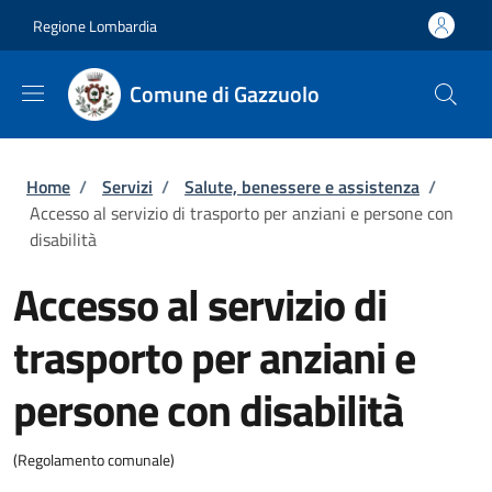
Salta al contenuto principale
Skip to footer content
Regione Lombardia
Comune di Gazzuolo
Briciole di pane
Home
/
Servizi
/
Salute, benessere e assistenza
/
Accesso al servizio di trasporto per anziani e persone con
disabilità
Accesso al servizio di
trasporto per anziani e
persone con disabilità
(Regolamento comunale)