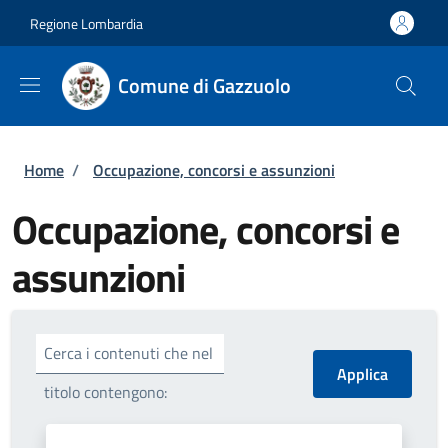
Salta al contenuto principale
Skip to footer content
Regione Lombardia
Comune di Gazzuolo
Briciole di pane
Home
/
Occupazione, concorsi e assunzioni
Occupazione, concorsi e
assunzioni
Cerca i contenuti che nel
titolo contengono: